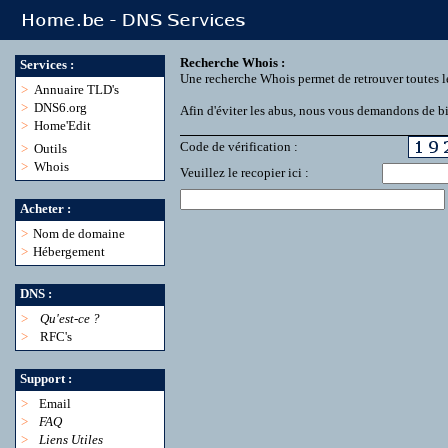
Recherche Whois :
Services :
Une recherche Whois permet de retrouver toutes l
>
Annuaire TLD's
>
DNS6.org
Afin d'éviter les abus, nous vous demandons de bie
>
Home'Edit
Code de vérification :
>
Outils
>
Whois
Veuillez le recopier ici :
Acheter :
>
Nom de domaine
>
Hébergement
DNS :
>
Qu'est-ce ?
>
RFC's
Support :
>
Email
>
FAQ
>
Liens Utiles