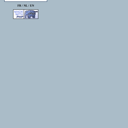
FR /
NL
/
EN