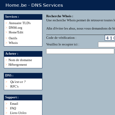
Recherche Whois :
Services :
Une recherche Whois permet de retrouver toutes l
>
Annuaire TLD's
>
DNS6.org
Afin d'éviter les abus, nous vous demandons de bie
>
Home'Edit
Code de vérification :
>
Outils
>
Whois
Veuillez le recopier ici :
Acheter :
>
Nom de domaine
>
Hébergement
DNS :
>
Qu'est-ce ?
>
RFC's
Support :
>
Email
>
FAQ
>
Liens Utiles