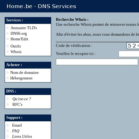
Recherche Whois :
Services :
Une recherche Whois permet de retrouver toutes l
>
Annuaire TLD's
>
DNS6.org
Afin d'éviter les abus, nous vous demandons de bie
>
Home'Edit
Code de vérification :
>
Outils
>
Whois
Veuillez le recopier ici :
Acheter :
>
Nom de domaine
>
Hébergement
DNS :
>
Qu'est-ce ?
>
RFC's
Support :
>
Email
>
FAQ
>
Liens Utiles