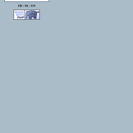
FR /
NL
/
EN