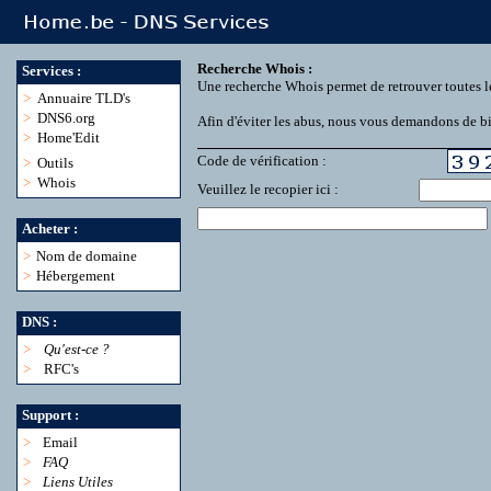
Recherche Whois :
Services :
Une recherche Whois permet de retrouver toutes l
>
Annuaire TLD's
>
DNS6.org
Afin d'éviter les abus, nous vous demandons de bie
>
Home'Edit
Code de vérification :
>
Outils
>
Whois
Veuillez le recopier ici :
Acheter :
>
Nom de domaine
>
Hébergement
DNS :
>
Qu'est-ce ?
>
RFC's
Support :
>
Email
>
FAQ
>
Liens Utiles