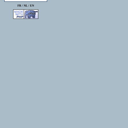
FR /
NL
/
EN