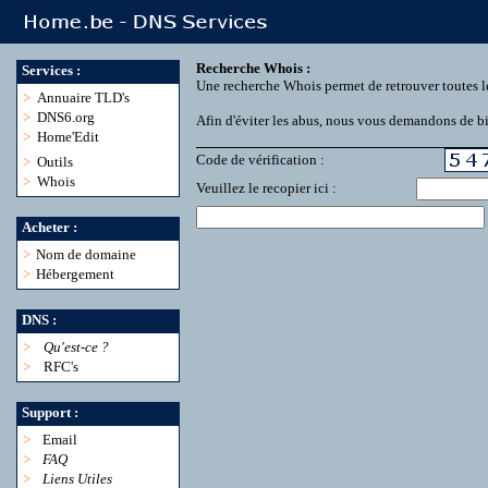
Recherche Whois :
Services :
Une recherche Whois permet de retrouver toutes l
>
Annuaire TLD's
>
DNS6.org
Afin d'éviter les abus, nous vous demandons de bie
>
Home'Edit
Code de vérification :
>
Outils
>
Whois
Veuillez le recopier ici :
Acheter :
>
Nom de domaine
>
Hébergement
DNS :
>
Qu'est-ce ?
>
RFC's
Support :
>
Email
>
FAQ
>
Liens Utiles