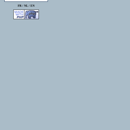
FR /
NL
/
EN