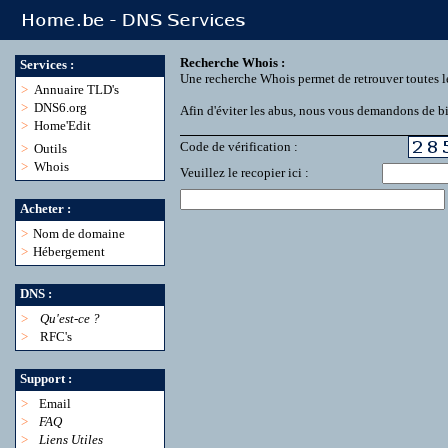
Recherche Whois :
Services :
Une recherche Whois permet de retrouver toutes l
>
Annuaire TLD's
>
DNS6.org
Afin d'éviter les abus, nous vous demandons de bie
>
Home'Edit
Code de vérification :
>
Outils
>
Whois
Veuillez le recopier ici :
Acheter :
>
Nom de domaine
>
Hébergement
DNS :
>
Qu'est-ce ?
>
RFC's
Support :
>
Email
>
FAQ
>
Liens Utiles