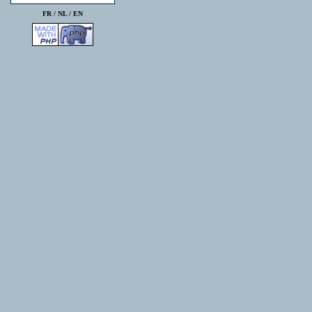
FR /
NL
/
EN