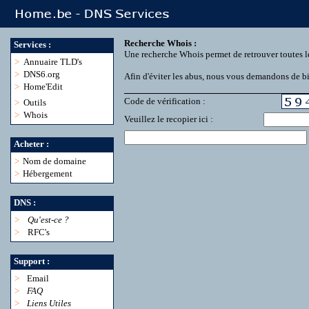
Recherche Whois :
Services :
Une recherche Whois permet de retrouver toutes l
>
Annuaire TLD's
>
DNS6.org
Afin d'éviter les abus, nous vous demandons de bie
>
Home'Edit
Code de vérification :
>
Outils
>
Whois
Veuillez le recopier ici :
Acheter :
>
Nom de domaine
>
Hébergement
DNS :
>
Qu'est-ce ?
>
RFC's
Support :
>
Email
>
FAQ
>
Liens Utiles