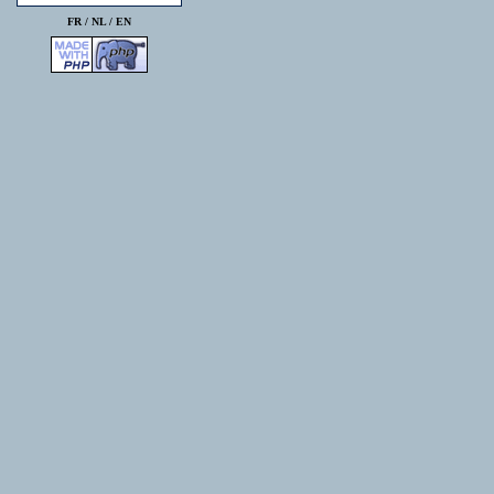
FR /
NL
/
EN