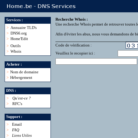
Recherche Whois :
Services :
Une recherche Whois permet de retrouver toutes l
>
Annuaire TLD's
>
DNS6.org
Afin d'éviter les abus, nous vous demandons de bie
>
Home'Edit
Code de vérification :
>
Outils
>
Whois
Veuillez le recopier ici :
Acheter :
>
Nom de domaine
>
Hébergement
DNS :
>
Qu'est-ce ?
>
RFC's
Support :
>
Email
>
FAQ
>
Liens Utiles