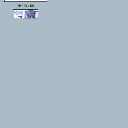
FR /
NL
/
EN