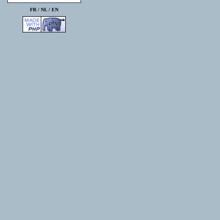
FR /
NL
/
EN