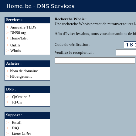
Recherche Whois :
Services :
Une recherche Whois permet de retrouver toutes l
>
Annuaire TLD's
>
DNS6.org
Afin d'éviter les abus, nous vous demandons de bie
>
Home'Edit
Code de vérification :
>
Outils
>
Whois
Veuillez le recopier ici :
Acheter :
>
Nom de domaine
>
Hébergement
DNS :
>
Qu'est-ce ?
>
RFC's
Support :
>
Email
>
FAQ
>
Liens Utiles